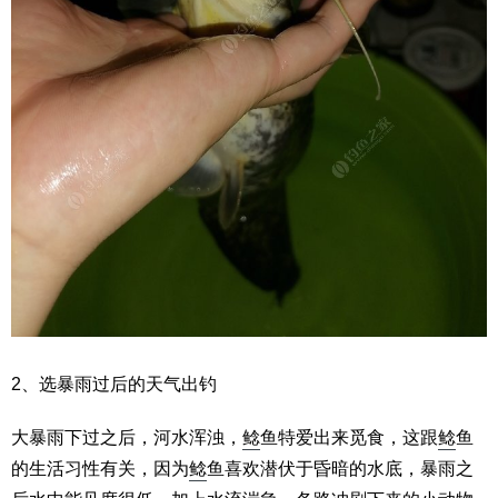
2、选暴雨过后的天气出钓
大暴雨下过之后，河水浑浊，
鲶
鱼特爱出来觅食，这跟
鲶
鱼
的生活习性有关，因为
鲶
鱼喜欢潜伏于昏暗的水底，暴雨之