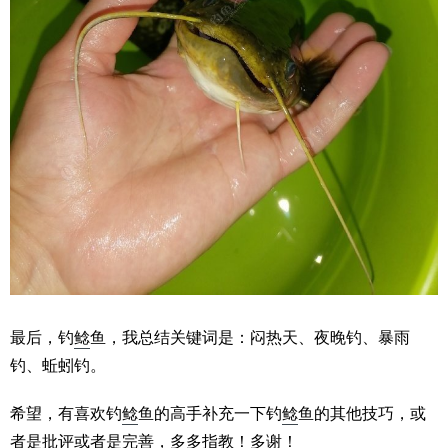
最后，钓
鲶
鱼，我总结关键词是：闷热天、夜晚钓、暴雨
钓、蚯蚓钓。
希望，有喜欢钓
鲶
鱼的高手补充一下钓
鲶
鱼的其他技巧，或
者是批评或者是完善，多多指教！多谢！