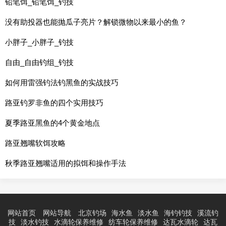
铅笔饵_铅笔饵_钓技
没有助投器也能抛瓜子亮片？解锁微物以来最小的鱼？
小胖子_小胖子_钓技
自由_自由钓组_钓技
如何用雷强钓法钓黑鱼的实战技巧
路亚钓罗非鱼的四个实用技巧
夏季路亚黑鱼的4个黄金地点
路亚翘嘴软饵攻略
秋季路亚翘嘴适用的拟饵和操作手法
网站首页
网站导航
北京钓场
海水鱼
淡水鱼
海钓钓技
溪流钓
技
淡水钓技
水滴轮保养维修
纺车轮保养维修
达瓦水滴轮
达瓦