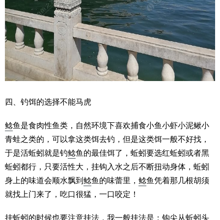
四、钓饵的选择不能马虎
鲶
鱼是食肉性鱼类，自然环境下喜欢捕食小鱼小虾小泥鳅小
青蛙之类的，可以拿这类饵去钓，但是这类饵一般不好找，
于是活蚯蚓就是钓
鲶
鱼的最佳饵了，蚯蚓要选红蚯蚓或者黑
蚯蚓都行，只要活性大，挂钩入水之后不断扭动身体，蚯蚓
身上的味道会顺水飘到
鲶
鱼的味蕾里，
鲶
鱼凭着那几根胡须
就找上门来了，吃口很猛，一口咬定！
挂蚯蚓的时候也要注意挂法，我一般挂法是：钩尖从蚯蚓头