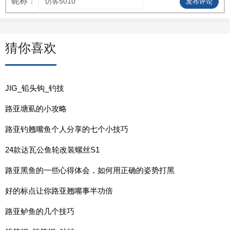
昵称：
发布评论
猜你喜欢
JIG_铅头钩_钓技
路亚塘虱的小攻略
路亚钓翘嘴鱼个人分享的七个小技巧
24款达瓦公鱼轮改装螺丝S1
路亚黑鱼的一些心得体会，如何用正确的姿势打黑
好的标点让你路亚翘嘴事半功倍
路亚鲈鱼的几个技巧