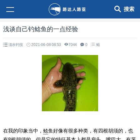
搜索
浅谈自己钓鲶鱼的一点经验
淡水钓技
2021-06-08 08:53
7044
0
鲶
在我的印象当中，
鲶
鱼好像有很多种类，有四根胡须的，也
有8根胡须的，但是它的特征基本上都是扁头，嘴巴大，有牙