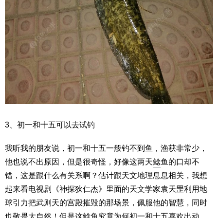
3、初一和十五可以去试钓
我听我的朋友说，初一和十五一般钓不到鱼，渔获非常少，
他也说不出原因，但是很奇怪，好像这两天
鲶
鱼的口却不
错，这是跟什么有关系啊？估计跟天文地理息息相关，我想
起来看电视剧《神探狄仁杰》里面的天文学家袁天罡利用地
球引力把武则天的宫殿摧毁的那场景，佩服他的智慧，同时
也敬畏大自然！但是这
鲶
鱼究竟为何初一和十五喜欢出动，