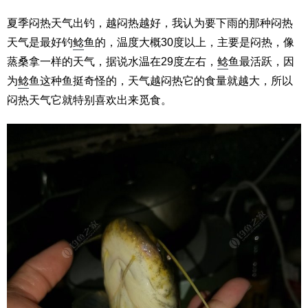
夏季闷热天气出钓，越闷热越好，我认为要下雨的那种闷热
天气是最好钓
鲶
鱼的，温度大概30度以上，主要是闷热，像
蒸桑拿一样的天气，据说水温在29度左右，
鲶
鱼最活跃，因
为
鲶
鱼这种鱼挺奇怪的，天气越闷热它的食量就越大，所以
闷热天气它就特别喜欢出来觅食。