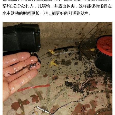
部约1公分处扎入，扎满钩，并露出钩尖，这样能保持蚯蚓在
水中活动的时间更长一些，能更好的引诱到
鲶
鱼。