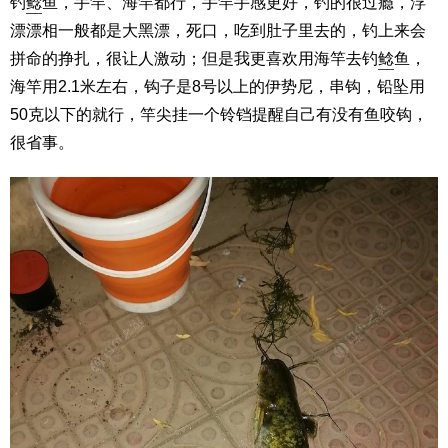
钓
鲶
鱼，手竿、海竿都行，手竿手感更好，钓的很过瘾，浮
漂漂相一般都是大黑漂，死口，吃到肚子里去的，钓上来会
拼命的挣扎，很让人激动；但是我更喜欢用海竿去钓
鲶
鱼，
海竿用2.1米左右，钩子是8号以上的伊势尼，串钩，铅坠用
50克以下的就行，竿尖挂一个铃铛提醒自己有没有鱼咬钩，
很省事。