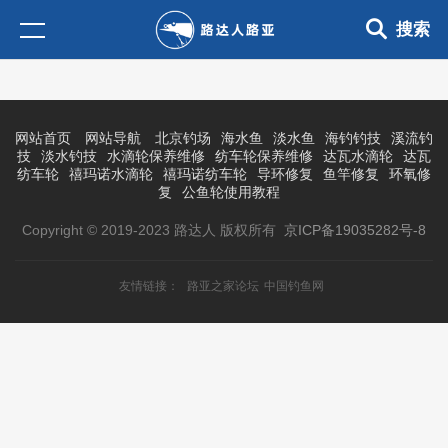
搜索
网站首页
网站导航
北京钓场
海水鱼
淡水鱼
海钓钓技
溪流钓
技
淡水钓技
水滴轮保养维修
纺车轮保养维修
达瓦水滴轮
达瓦
纺车轮
禧玛诺水滴轮
禧玛诺纺车轮
导环修复
鱼竿修复
环氧修
复
公鱼轮使用教程
Copyright © 2019-2023 路达人 版权所有
京ICP备19035282号-8
友情链接：
路亚之家论坛
中国钓鱼网