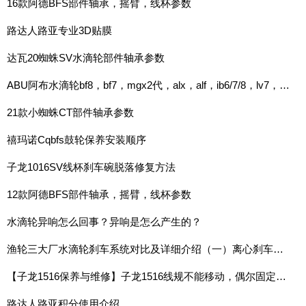
16款阿德BFS部件轴承，摇臂，线杯参数
路达人路亚专业3D贴膜
达瓦20蜘蛛SV水滴轮部件轴承参数
ABU阿布水滴轮bf8，bf7，mgx2代，alx，alf，ib6/7/8，lv7，deez8等
21款小蜘蛛CT部件轴承参数
禧玛诺Cqbfs鼓轮保养安装顺序
子龙1016SV线杯刹车碗脱落修复方法
12款阿德BFS部件轴承，摇臂，线杯参数
水滴轮异响怎么回事？异响是怎么产生的？
渔轮三大厂水滴轮刹车系统对比及详细介绍（一）离心刹车系统
【子龙1516保养与维修】子龙1516线规不能移动，偶尔固定在右侧，需要手动扳过来
路达人路亚积分使用介绍