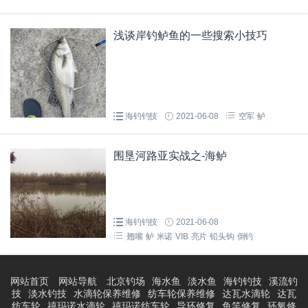
浅谈岸钓鲈鱼的一些搜索小技巧
海钓钓技
2021-06-08
空军
鲈
围垦河路亚实战之-海鲈
海钓钓技
2021-06-08
翘嘴
鲈
米诺
VIB
亮片
铅头钩
倒钓
网站首页
网站导航
北京钓场
海水鱼
淡水鱼
海钓钓技
溪流钓
技
淡水钓技
水滴轮保养维修
纺车轮保养维修
达瓦水滴轮
达瓦
纺车轮
禧玛诺水滴轮
禧玛诺纺车轮
导环修复
鱼竿修复
环氧修