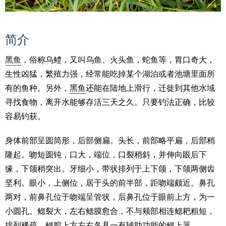
简介
黑鱼
，俗称乌鳢，又叫乌鱼、火头鱼，蛇鱼等，胃口奇大，
生性凶猛，繁殖力强，经常能吃掉某个湖泊或者池塘里面所
有的鱼种。另外，
黑鱼
还能在陆地上滑行，迁徙到其他水域
寻找食物，离开水能够存活三天之久。只要钓法正确，比较
容易钓获。
身体前部呈圆筒形，后部侧扁。头长，前部略平扁，后部稍
隆起。吻短圆钝，口大，端位，口裂稍斜，并伸向眼后下
缘，下颌稍突出。牙细小，带状排列于上下颌，下颌两侧齿
坚利。眼小，上侧位，居于头的前半部，距吻端颇近。鼻孔
两对，前鼻孔位于吻端呈管状，后鼻孔位于眼前上方，为一
小圆孔。鳃裂大，左右鳃膜愈合，不与颊部相连鳃耙粗短，
排列稀疏，鳃腔上方左右各具一有辅助功能的鳃上器。