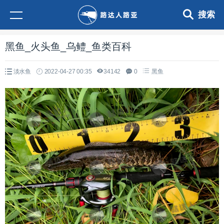
搜索
黑鱼_火头鱼_乌鳢_鱼类百科
淡水鱼
2022-04-27 00:35
34142
0
黑鱼