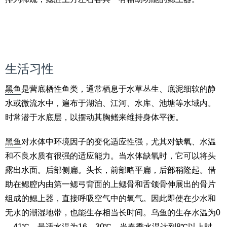
生活习性
黑鱼
是营底栖性鱼类，通常栖息于水草丛生、底泥细软的静
水或微流水中，遍布于湖泊、江河、水库、池塘等水域内。
时常潜于水底层，以摆动其胸鳍来维持身体平衡。
黑鱼
对水体中环境因子的变化适应性强，尤其对缺氧、水温
和不良水质有很强的适应能力。当水体缺氧时，它可以将头
露出水面。后部侧扁。头长，前部略平扁，后部稍隆起。借
助在鳃腔内由第一鳃弓背面的上鳃骨和舌颌骨伸展出的骨片
组成的鳃上器，直接呼吸空气中的氧气。因此即使在少水和
无水的潮湿地带，也能生存相当长时间。乌鱼的生存水温为0
—41℃，最适水温为16—30℃。当春季水温达到8℃以上时，