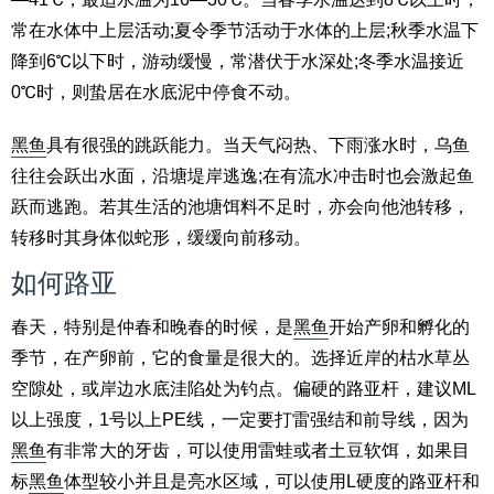
常在水体中上层活动;夏令季节活动于水体的上层;秋季水温下
降到6℃以下时，游动缓慢，常潜伏于水深处;冬季水温接近
0℃时，则蛰居在水底泥中停食不动。
黑鱼
具有很强的跳跃能力。当天气闷热、下雨涨水时，乌鱼
往往会跃出水面，沿塘堤岸逃逸;在有流水冲击时也会激起鱼
跃而逃跑。若其生活的池塘饵料不足时，亦会向他池转移，
转移时其身体似蛇形，缓缓向前移动。
如何路亚
春天，特别是仲春和晚春的时候，是
黑鱼
开始产卵和孵化的
季节，在产卵前，它的食量是很大的。选择近岸的枯水草丛
空隙处，或岸边水底洼陷处为钓点。偏硬的路亚杆，建议ML
以上强度，1号以上PE线，一定要打雷强结和前导线，因为
黑鱼
有非常大的牙齿，可以使用雷蛙或者土豆软饵，如果目
标
黑鱼
体型较小并且是亮水区域，可以使用L硬度的路亚杆和