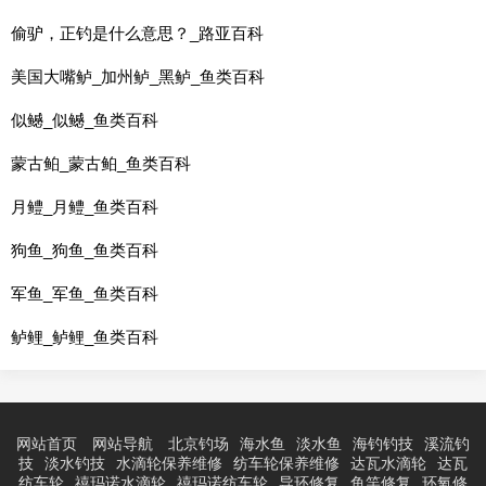
偷驴，正钓是什么意思？_路亚百科
美国大嘴鲈_加州鲈_黑鲈_鱼类百科
似鳡_似鳡_鱼类百科
蒙古鲌_蒙古鲌_鱼类百科
月鳢_月鳢_鱼类百科
狗鱼_狗鱼_鱼类百科
军鱼_军鱼_鱼类百科
鲈鲤_鲈鲤_鱼类百科
网站首页
网站导航
北京钓场
海水鱼
淡水鱼
海钓钓技
溪流钓
技
淡水钓技
水滴轮保养维修
纺车轮保养维修
达瓦水滴轮
达瓦
纺车轮
禧玛诺水滴轮
禧玛诺纺车轮
导环修复
鱼竿修复
环氧修