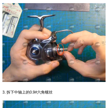
3. 拆下中轴上的0.9#六角螺丝