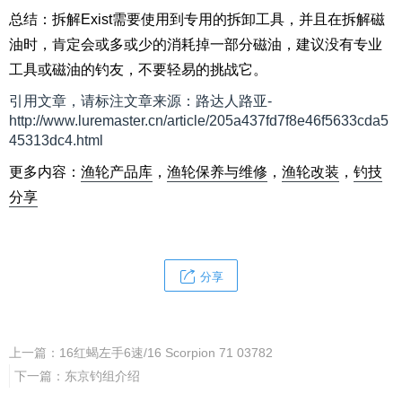
总结：拆解Exist需要使用到专用的拆卸工具，并且在拆解磁
油时，肯定会或多或少的消耗掉一部分磁油，建议没有专业
工具或磁油的钓友，不要轻易的挑战它。
引用文章，请标注文章来源：路达人路亚-
http://www.luremaster.cn/article/205a437fd7f8e46f5633cda5
45313dc4.html
更多内容：
渔轮产品库
，
渔轮保养与维修
，
渔轮改装
，
钓技
分享
分享
上一篇：
16红蝎左手6速/16 Scorpion 71 03782
下一篇：
东京钓组介绍