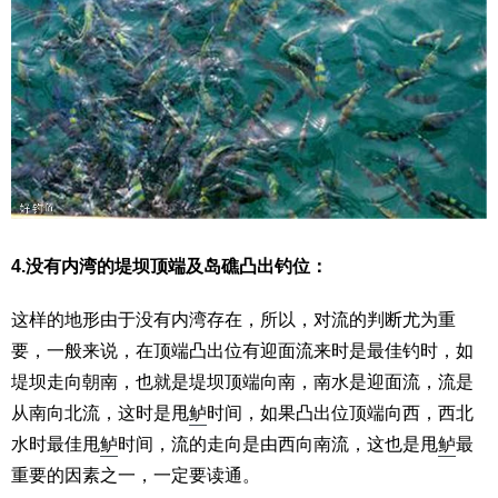
4.没有内湾的堤坝顶端及岛礁凸出钓位：
这样的地形由于没有内湾存在，所以，对流的判断尤为重
要，一般来说，在顶端凸出位有迎面流来时是最佳钓时，如
堤坝走向朝南，也就是堤坝顶端向南，南水是迎面流，流是
从南向北流，这时是甩
鲈
时间，如果凸出位顶端向西，西北
水时最佳甩
鲈
时间，流的走向是由西向南流，这也是甩
鲈
最
重要的因素之一，一定要读通。