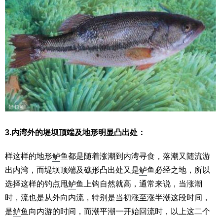
3.内湾外的堤坝顶端及地形明显凸出处：
样这样的地形
鲈
鱼都是随着涨潮到内湾寻食，落潮又随流游
出内湾，而堤坝顶端及礁形凸出处又是
鲈
鱼必经之地，所以
选择这样的钓点甩
鲈
鱼上钩自然就高，通常来说，当涨潮
时，流也是从外向内流，特别是当初涨至涨半潮这段时间，
是
鲈
鱼向内游的时间，而潮平潮一开始回流时，以上这二个