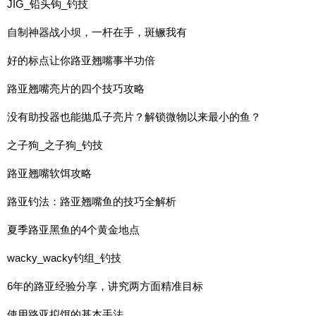
JIG_铅头钩_钓技
自制神器战小坝，一杆在手，斑鳜我有
好的标点让你路亚翘嘴事半功倍
路亚翘嘴亮片的四个技巧攻略
没有助投器也能抛瓜子亮片？解锁微物以来最小的鱼？
之子狗_之子狗_钓技
路亚翘嘴软饵攻略
路亚钓法：路亚翘嘴鱼的技巧全解析
夏季路亚黑鱼的4个黄金地点
wacky_wacky钓组_钓技
6年的路亚经验分享，讲究两方面精准目标
使用路亚拟饵的基本手法