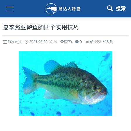
搜索
夏季路亚鲈鱼的四个实用技巧
淡水钓技
2021-09-09 10:14
5379
0
鲈
米诺
铅头钩