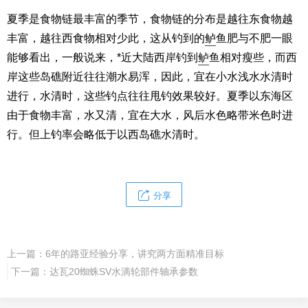
夏季是食物链最丰富的季节，食物链的分布是越往东食物越
丰富，越往西食物相对少此，这从钓到的
鲈
鱼肥与不肥一眼
能够看出，一般说来，*近大陆西岸钓到
鲈
鱼相对瘦些，而西
岸这些岛礁附近往往潮水易浑，因此，宜在小水浅水水清时
进行，水清时，这些钓点往往甩钓效果较好。夏季以东海区
由于食物丰富，水又清，宜在大水，风后水色略带米色时进
行。但上钓率会略低于以西岛礁水清时。
分享
上一篇：
6年的路亚经验分享，讲究两方面精准目标
下一篇：
达瓦20蜘蛛SV水滴轮部件轴承参数