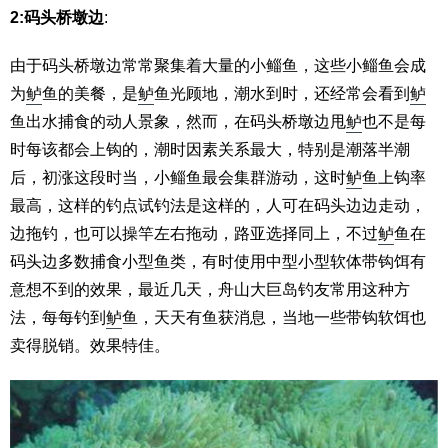
2:码头桥墩边
:
由于码头桥墩边常常聚集着大量的小鲻鱼，这些小鲻鱼会成
为
鲈
鱼的美餐，是
鲈
鱼光顾地，潮水到时，还经常会看到
鲈
鱼出水捕食的动人景象，然而，在码头桥墩边甩
鲈
也不是每
时每该都会上钩的，潮时因素关系最大，特别是潮落半潮
后，初涨这段时当，小鲻鱼最会集群游动，这时
鲈
鱼上钩率
最高，这样的钓点试钓法是这样的，人可在码头边边走动，
边拖钓，也可以操竿左右拖动，路亚选择同上，不过
鲈
鱼在
码头边多数捕食小型鱼类，有时使用中型小型软体带钩饵有
意想不到的效果，最近几天，舟山大巨岛钓友常用这种方
法，每每钓到
鲈
鱼，天天有鱼获消息，当地一些带钩软饵也
卖得脱销。效果特佳。