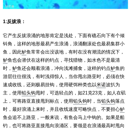
1:反拔浪：
它产生反拔浪涌的地形肯定是浅处，下面有礁石向下有个倾
钭角，这样的地形最易产生浪涌，浪涌翻滚处也最易集群小
鱼，因此
鲈
鱼常常会出没该地，有时在没有潮流的情况下，
鲈
鱼也会潜伏在这样的钓点，寻找猎物，如水色不是最清
时，
鲈
鱼还会顺着浪涌，冲向浅滩捕食，这样的钓点
鲈
鱼的
游层往往很浅，有时浅得惊人，当你甩出路亚时，必须在快
速成收线，还则极易挂钩，使用硬饵种类也以
米诺
波扒为
主，使用
铅头钩
甩时，可选轻点的，如21克23克，如人在矶
上，可将路亚直接甩到标点，使用
铅头钩
时，当
铅头钩
落点
时，最好浪涌上来时，并且收线速度可略快点，不要担心
鲈
鱼会追不上路亚，一般来说，有鱼会马上中钩的。如果是船
钓，也可将路亚直接甩向浪涌区，要领是在浪涌最高时甩向