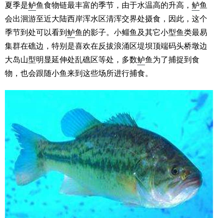
夏季是
鲈
鱼食物链最丰富的季节，由于水温高的升高，
鲈
鱼
会出洄游至近大陆西岸浑水区清浑交界处摄食，因此，这个
季节到处可以看到
鲈
鱼的影子。小鲻鱼及其它小型鱼类最易
集群在礁边，特别是喜欢在反拔浪涌区堤坝顶端码头桥墩边
大岛山型明显延伸处乱礁区等处，多数
鲈
鱼为了捕捉到食
物，也会跟随小鱼来到这些场所进行捕食。