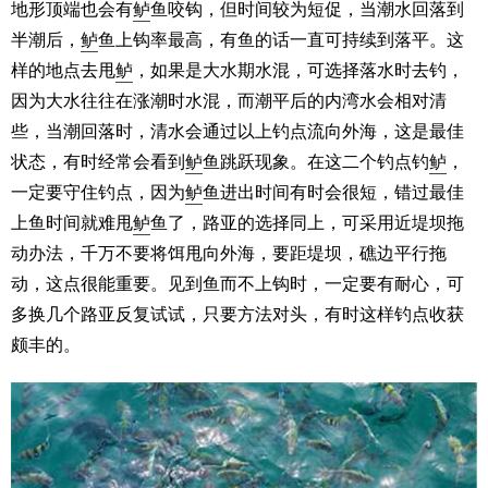
地形顶端也会有
鲈
鱼咬钩，但时间较为短促，当潮水回落到
半潮后，
鲈
鱼上钩率最高，有鱼的话一直可持续到落平。这
样的地点去甩
鲈
，如果是大水期水混，可选择落水时去钓，
因为大水往往在涨潮时水混，而潮平后的内湾水会相对清
些，当潮回落时，清水会通过以上钓点流向外海，这是最佳
状态，有时经常会看到
鲈
鱼跳跃现象。在这二个钓点钓
鲈
，
一定要守住钓点，因为
鲈
鱼进出时间有时会很短，错过最佳
上鱼时间就难甩
鲈
鱼了，路亚的选择同上，可采用近堤坝拖
动办法，千万不要将饵甩向外海，要距堤坝，礁边平行拖
动，这点很能重要。见到鱼而不上钩时，一定要有耐心，可
多换几个路亚反复试试，只要方法对头，有时这样钓点收获
颇丰的。