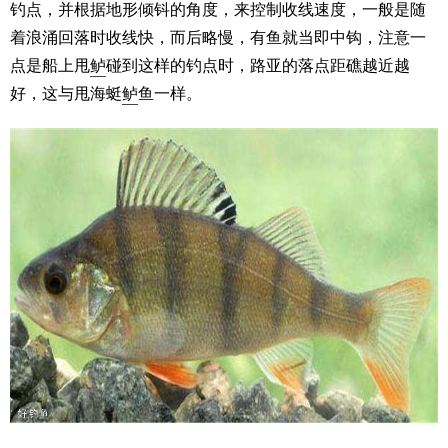
钓点，并根据地形倾钭的角度，来控制收线速度，一般是随
着浪涌回落时收线快，而后略慢，有鱼就当即中钩，注意一
点是船上甩
鲈
碰到这样的钓点时，路亚的落点距礁越近越
好，这与甩海蜓
鲈
鱼一样。