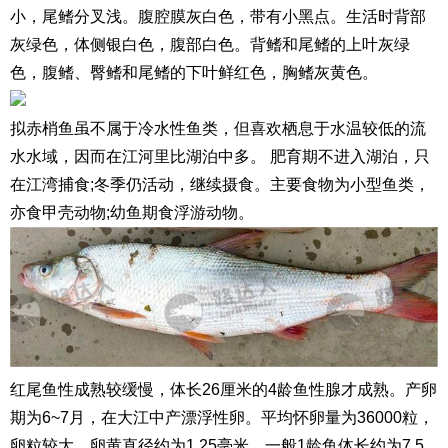
小，尾鳍分叉浅。腹腔膜灰白色，带有小黑点。生活时背部
灰绿色，体侧银白色，腹部白色。背鳍和尾鳍的上叶灰绿
色，腹鳍、臀鳍和尾鳍的下叶鲜红色，胸鳍灰黄色。
拟赤梢鱼虽不属于冷水性鱼类，但喜欢栖息于水温较低的流
水水域，因而在江河里比湖泊中多。 肥育期不进入湖泊，只
在江湾捕食;冬季仍活动，继续摄食。主要食物为小型鱼类，
亦食甲壳动物;幼鱼期食浮游动物。
红尾
鱼性成熟较缓慢，体长26厘米的4龄鱼性腺才成熟。产卵
期为6~7月，在大江中产漂浮性卵。平均怀卵量为36000粒，
卵粒较大，卵黄直径约为1.25毫米。一般1龄鱼体长约为7.5