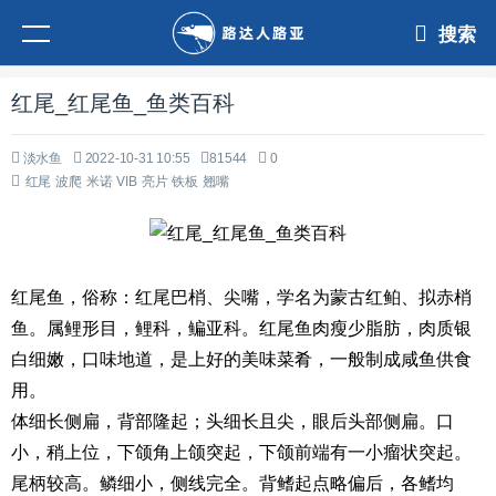
搜索
红尾_红尾鱼_鱼类百科
淡水鱼
2022-10-31 10:55
81544
0
红尾
波爬
米诺
VIB
亮片
铁板
翘嘴
红尾鱼，俗称：红尾巴梢、尖嘴，学名为蒙古红鲌、拟赤梢
鱼。属鲤形目，鲤科，鳊亚科。红尾鱼肉瘦少脂肪，肉质银
白细嫩，口味地道，是上好的美味菜肴，一般制成咸鱼供食
用。
体细长侧扁，背部隆起；头细长且尖，眼后头部侧扁。口
小，稍上位，下颌角上颌突起，下颌前端有一小瘤状突起。
尾柄较高。鳞细小，侧线完全。背鳍起点略偏后，各鳍均