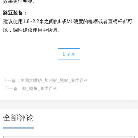
效果更佳明显。
路亚装备：
建议使用1.8~2.2米之间的L或ML硬度的枪柄或者直柄杆都可
以，调性建议使用中快调。
分享
上一篇：
美国大嘴鲈_加州鲈_黑鲈_鱼类百科
下一篇：
鲶_鲶鱼_鱼类百科
全部评论