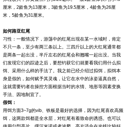
厘米，2龄鱼为13厘米，3龄鱼为19.5厘米，4龄鱼为26厘
米，5龄鱼为31厘米。
如何路亚红尾
习性：一般情况下，游荡中的红尾出现在某一水域时，肯定
不只一条，至少有两三条以上。三四斤以上的大红尾通常都
是两条一起出没，半斤左右的红尾会和
翘嘴
一起出没。当我
们发现它们的踪迹之后，要想钓获它们就要看我们用什么拟
饵、采用什么样的手法了。我之前已经介绍过拟饵，拟饵本
身是假的，如何赋予其灵魂，让它在水中的泳姿逼真自然，
这就需要钓者在操控方面根据当时的水情、地形等因素变换
手法、因地制宜了。
假饵：
用饵方面3~7g的vib、
铁板
是最好的选择，因为红尾喜欢高频
饵，这两款饵都是全水层，对红尾有着致命的诱惑。也可以
使用勺型
亮片
，缓沉
米诺
或者
波爬
，
亮片
适合在光线比较好