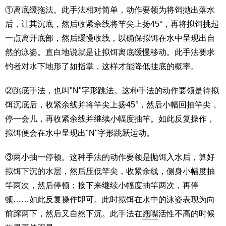
①离底缓拖法。此手法相对简单，动作要领为将饵抛出落水
后，让其沉底，然后收紧余线将竿尖上扬45°，再将拟饵挑起
一点离开底部，然后缓慢收线，以确保拟饵在水中呈现出自
然的泳姿。直白地说就是让拟饵离底缓慢移动。此手法要求
钓者对水下地形了如指掌，这样才能降低挂底的概率。
②跳底手法，也叫"N"字形跳法。这种手法的动作要领是待拟
饵沉底后，收紧余线并将竿尖上扬45°，然后小幅回抽竿尖，
停一会儿，再收紧余线并继续小幅度抽竿。如此反复操作，
拟饵便会在水中呈现出"N"字形跳跃运动。
③两小抽一停顿。这种手法的动作要领是抛饵入水后，算好
拟饵下沉的水层，然后压低竿尖，收紧余线，侧身小幅度抽
竿两次，然后停顿；接下来继续小幅度抽竿两次，再停
顿……如此反复操作即可。此时拟饵在水中的泳姿表现为向
前蹿两下，然后又自然下沉。此手法在
翘嘴
活性不高的时候