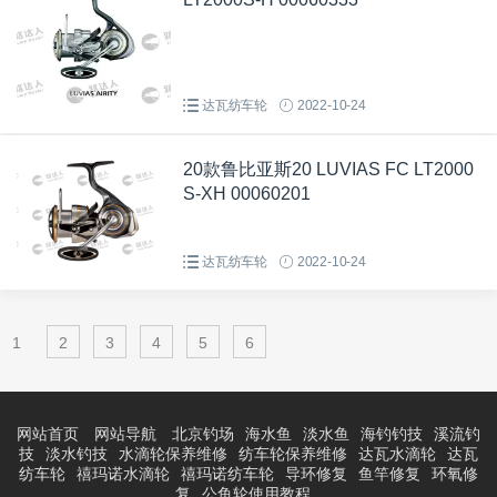
达瓦纺车轮
2022-10-24
20款鲁比亚斯20 LUVIAS FC LT2000
S-XH 00060201
达瓦纺车轮
2022-10-24
1
2
3
4
5
6
网站首页
网站导航
北京钓场
海水鱼
淡水鱼
海钓钓技
溪流钓
技
淡水钓技
水滴轮保养维修
纺车轮保养维修
达瓦水滴轮
达瓦
纺车轮
禧玛诺水滴轮
禧玛诺纺车轮
导环修复
鱼竿修复
环氧修
复
公鱼轮使用教程