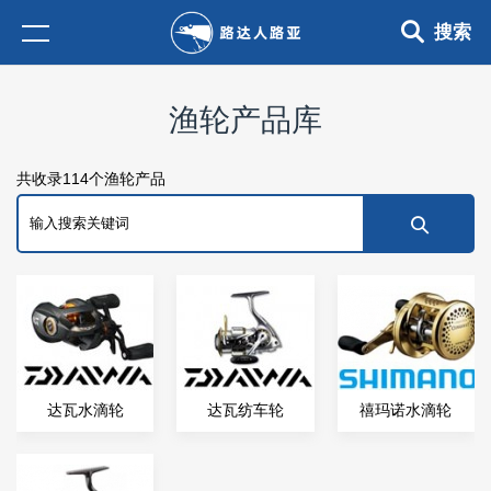
搜索
渔轮产品库
共收录114个渔轮产品
达瓦水滴轮
达瓦纺车轮
禧玛诺水滴轮