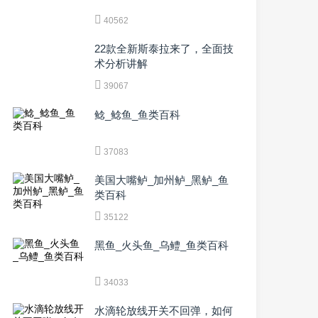
40562
22款全新斯泰拉来了，全面技
术分析讲解
39067
鲶_鲶鱼_鱼类百科
37083
美国大嘴鲈_加州鲈_黑鲈_鱼
类百科
35122
黑鱼_火头鱼_乌鳢_鱼类百科
34033
水滴轮放线开关不回弹，如何