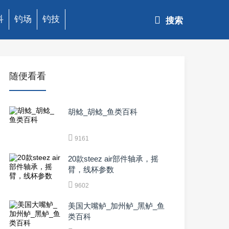
科
钓场
钓技
搜索
随便看看
胡鲶_胡鲶_鱼类百科
9161
20款steez air部件轴承，摇
臂，线杯参数
9602
美国大嘴鲈_加州鲈_黑鲈_鱼
类百科