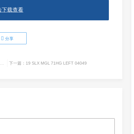
击下载查看
分享
21款炎月海水专用水滴轮21 ENGETSU 101PG 04301
下一篇：
19 SLX MGL 71HG LEFT 04049