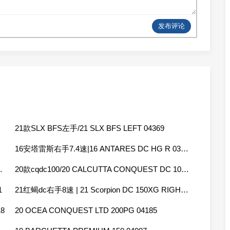
发布评论
21款SLX BFS左手/21 SLX BFS LEFT 04369
16安塔雷斯右手7.4速|16 ANTARES DC HG R 03519
 151HG 04305
20款cqdc100/20 CALCUTTA CONQUEST DC 100 RIGHT 04083
1
21红蝎dc右手8速 | 21 Scorpion DC 150XG RIGHT 04310
8
20 OCEA CONQUEST LTD 200PG 04185