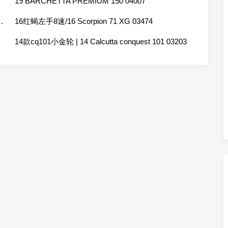
19 BARCHETTA PREMIUM 150 04007
ARAN BFS XG L 03516
16红蝎左手8速/16 Scorpion 71 XG 03474
14款cq101小金轮 | 14 Calcutta conquest 101 03203