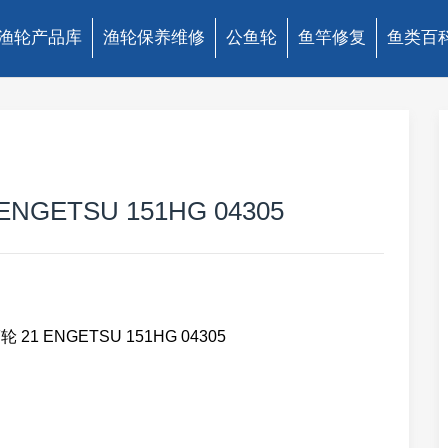
渔轮产品库
渔轮保养维修
公鱼轮
鱼竿修复
鱼类百
GETSU 151HG 04305