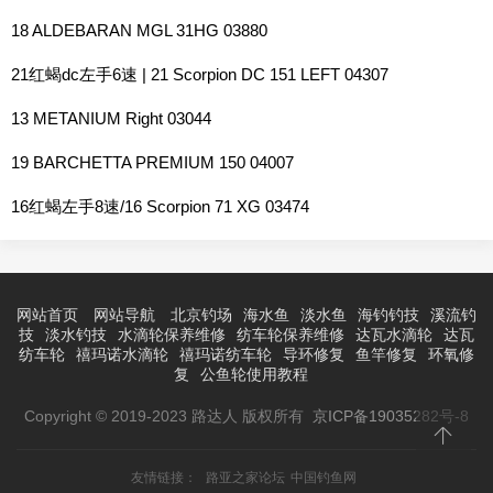
18 ALDEBARAN MGL 31HG 03880
21红蝎dc左手6速 | 21 Scorpion DC 151 LEFT 04307
13 METANIUM Right 03044
19 BARCHETTA PREMIUM 150 04007
16红蝎左手8速/16 Scorpion 71 XG 03474
网站首页
网站导航
北京钓场
海水鱼
淡水鱼
海钓钓技
溪流钓
技
淡水钓技
水滴轮保养维修
纺车轮保养维修
达瓦水滴轮
达瓦
纺车轮
禧玛诺水滴轮
禧玛诺纺车轮
导环修复
鱼竿修复
环氧修
复
公鱼轮使用教程
Copyright © 2019-2023 路达人 版权所有
京ICP备19035282号-8
友情链接：
路亚之家论坛
中国钓鱼网