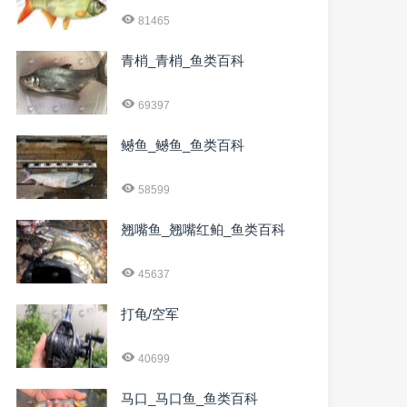
81465
青梢_青梢_鱼类百科
69397
鳡鱼_鳡鱼_鱼类百科
58599
翘嘴鱼_翘嘴红鲌_鱼类百科
45637
打龟/空军
40699
马口_马口鱼_鱼类百科