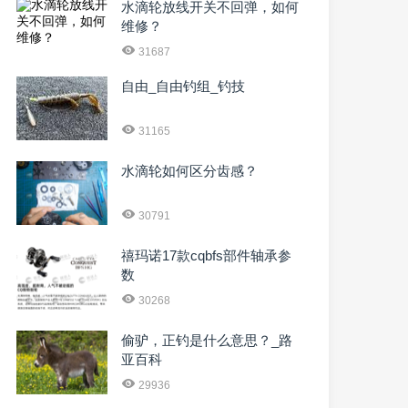
水滴轮放线开关不回弹，如何
维修？
31687
自由_自由钓组_钓技
31165
水滴轮如何区分齿感？
30791
禧玛诺17款cqbfs部件轴承参
数
30268
偷驴，正钓是什么意思？_路
亚百科
29936