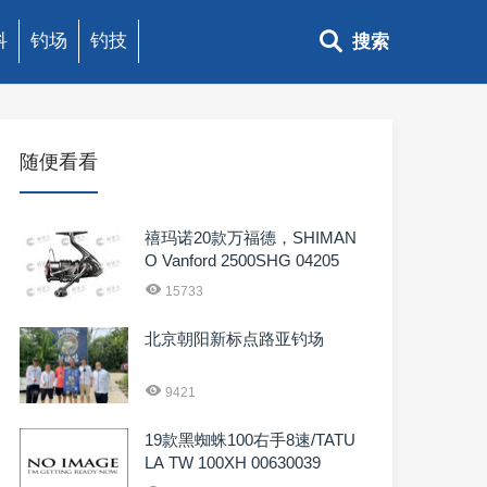
科
钓场
钓技
搜索
随便看看
禧玛诺20款万福德，SHIMAN
O Vanford 2500SHG 04205
15733
北京朝阳新标点路亚钓场
9421
19款黑蜘蛛100右手8速/TATU
LA TW 100XH 00630039