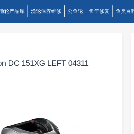
渔轮产品库
渔轮保养维修
公鱼轮
鱼竿修复
鱼类百
n DC 151XG LEFT 04311