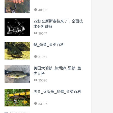
40536
22款全新斯泰拉来了，全面技
术分析讲解
39047
鲶_鲶鱼_鱼类百科
37061
美国大嘴鲈_加州鲈_黑鲈_鱼
类百科
35096
黑鱼_火头鱼_乌鳢_鱼类百科
33987