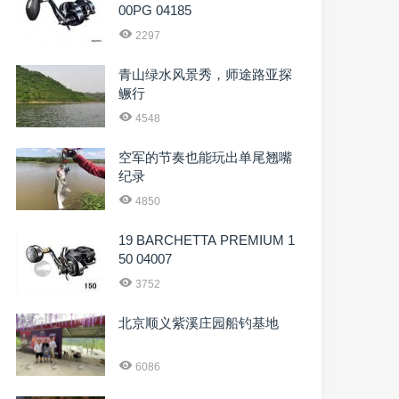
00PG 04185
2297
青山绿水风景秀，师途路亚探
鳜行
4548
空军的节奏也能玩出单尾翘嘴
纪录
4850
19 BARCHETTA PREMIUM 1
50 04007
3752
北京顺义紫溪庄园船钓基地
6086