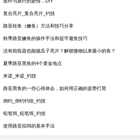
玻纤与旅行的爱情，DIY
复合亮片_复合亮片_钓技
路亚桂鱼（鳜鱼）方法和技巧分享
秋季路亚鳜鱼的操作手法和提竿遛鱼技巧
没有助投器也能抛瓜子亮片？解锁微物以来最小的鱼？
夏季路亚黑鱼的4个黄金地点
米诺_米诺_钓技
路亚黑鱼的一些心得体会，如何用正确的姿势打黑
倒钓_倒钓钓组_钓技
铅笔饵_铅笔饵_钓技
使用路亚拟饵的基本手法