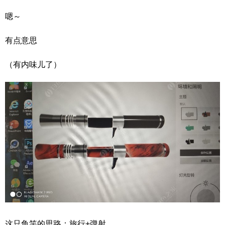
嗯～
有点意思
（有内味儿了）
这只鱼竿的思路：旅行+弹射