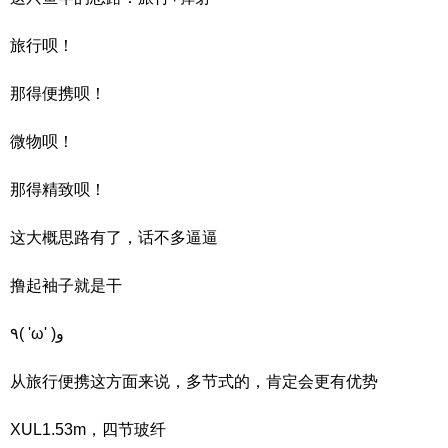
旅行呗！
那得便携呗！
微物呗！
那得精致呗！
这大概思路有了，话不多逼逼
撸起袖子就是干
٩( 'ω' )و
从旅行便携这方面来说，多节式的，肯定会更有优势
XUL1.53m，四节玻纤