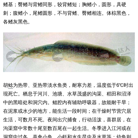
鳍基；臀鳍与背鳍同形，较背鳍短；胸鳍小，圆形，具硬
刺；腹鳍小，尾鳍圆形，不与背鳍、臀鳍相连。体棕黑色，
各鳍灰黑色。
胡
鲶
为热带、亚热带淡水鱼类，耐寒力差，温度低于6℃时出
现死亡。栖息于河川、池塘、水草茂盛的沟渠、稻田和沼泽
中的黑暗处和洞穴内。鳃腔内有辅助呼吸器，故能耐干旱；
在泥浆或水少的地方，能生活一段时间；在干燥时节营穴居
生活，可数月不死。夜间出穴捕食，行动活泼，喜群居，在
沟渠窟中常数十尾至数百尾在一起生活。冬季进入江河或在
洞窟中过冬。喜食小鱼、小虾和水生昆虫及水草等；幼鱼则