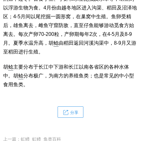
以浮游生物为食。4月份由越冬地区进入沟渠、稻田及沼泽地
区；4-5月间以尾挖掘一圆形窝，在巢窝中生殖。鱼卵受精
后，雄鱼离去，雌鱼守窟防敌，直至仔鱼能够游动觅食方始
离去。每次产卵70-200粒，产卵期每年2次，在4-5月及8-9
月。夏季水温升高，胡
鲶
由稻田返回河溪沟渠中，8-9月又游
至稻田进行生殖。
胡
鲶
主要分布于长江中下游和长江以南各省区的各种水体
中。胡
鲶
分布极广，为南方的养殖鱼类；也是常见的中小型
食用鱼类。
分享
上一篇：
虹鳟_虹鳟_鱼类百科