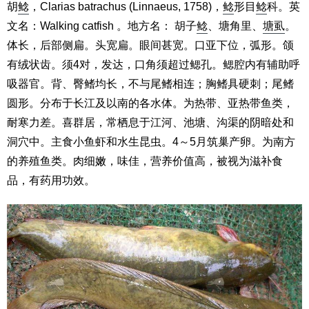
胡
鲶
，Clarias batrachus (Linnaeus, 1758)，
鲶
形目
鲶
科。英
文名：Walking catfish 。地方名： 胡子
鲶
、塘角里、
塘虱
。
体长，后部侧扁。头宽扁。眼间甚宽。口亚下位，弧形。颌
有绒状齿。须4对，发达，口角须超过鳃孔。鳃腔内有辅助呼
吸器官。背、臀鳍均长，不与尾鳍相连；胸鳍具硬刺；尾鳍
圆形。分布于长江及以南的各水体。为热带、亚热带鱼类，
耐寒力差。喜群居，常栖息于江河、池塘、沟渠的阴暗处和
洞穴中。主食小鱼虾和水生昆虫。4～5月筑巢产卵。为南方
的养殖鱼类。肉细嫩，味佳，营养价值高，被视为滋补食
品，有药用功效。