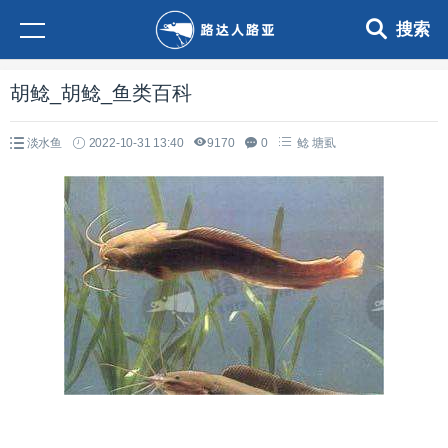
搜索
胡鲶_胡鲶_鱼类百科
淡水鱼
2022-10-31 13:40
9170
0
鲶
塘虱