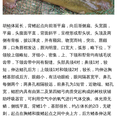
胡
鲶
体延长，背鳍起点向前渐平扁，向后渐侧扁。头宽圆，
平扁，头腹面平直，背面斜平，呈楔形或犁头状。头顶及两
侧有骨板，披以薄皮，并有额囟。吻宽而钝，突出。唇颇
厚，口角唇褶发达，唇沟明显。口宽大，弧形，略下位，下
颌较上颌略短。牙细小，密集，上、下颌和犁骨均有绒毛状
齿带，下颌齿带中间有裂缝。头部具须4对；鼻须1对，较
短，伸达鳃孔后方；上颌须1对和颌须2对，较长，均伸达胸
鳍基部或后方。眼颇小，有活动眼睑，眼间隔甚宽平。鼻孔
每侧两个；两鼻孔相隔较远，前鼻孔为1短管，近吻端。鳃孔
宽，鳃腔内具有由第二及第四鳃弓肉质突起构成的树枝状辅
助呼吸器官，可利用空气中的氧气进行气体交换。体光滑无
鳞，侧线平直。背鳍1个，基部很长，约占体长的2/3，无硬
刺，起点在胸鳍和腹鳍起点之间中央上方，后方鳍条伸达尾