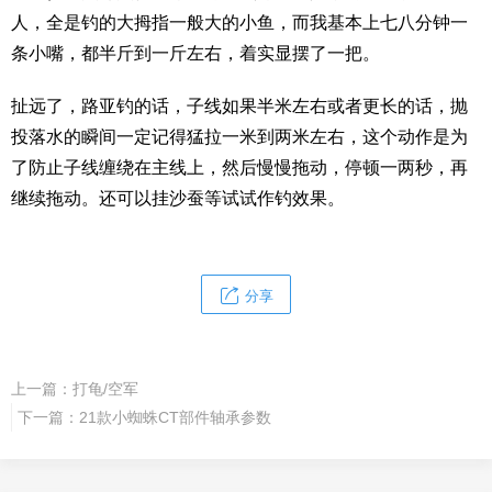
人，全是钓的大拇指一般大的小鱼，而我基本上七八分钟一
条小嘴，都半斤到一斤左右，着实显摆了一把。
扯远了，路亚钓的话，子线如果半米左右或者更长的话，抛
投落水的瞬间一定记得猛拉一米到两米左右，这个动作是为
了防止子线缠绕在主线上，然后慢慢拖动，停顿一两秒，再
继续拖动。还可以挂沙蚕等试试作钓效果。
分享
上一篇：
打龟/空军
下一篇：
21款小蜘蛛CT部件轴承参数