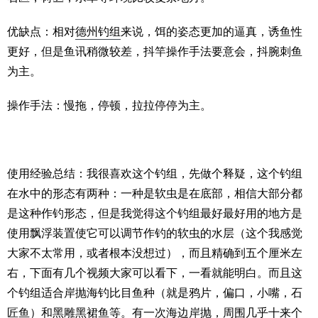
优缺点：相对
德州钓组
来说，饵的姿态更加的逼真，诱鱼性
更好，但是鱼讯稍微较差，抖竿操作手法要意会，抖腕刺鱼
为主。
操作手法：慢拖，停顿，拉拉停停为主。
使用经验总结：我很喜欢这个钓组，先做个释疑，这个钓组
在水中的形态有两种：一种是软虫是在底部，相信大部分都
是这种作钓形态，但是我觉得这个钓组最好最好用的地方是
使用飘浮装置使它可以调节作钓的软虫的水层（这个我感觉
大家不太常用，或者根本没想过），而且精确到五个厘米左
右，下面有几个视频大家可以看下，一看就能明白。而且这
个钓组适合岸抛海钓比目鱼种（就是鸦片，偏口，小嘴，石
匠鱼）和黑雕黑裙鱼等。有一次海边岸抛，周围几乎十来个