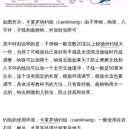
如图所示，
卡莱罗纳
钓组（carolinarig）由子弹铜，响珠，八
字环，子线和曲柄钩，外加软虫即可
其中特别说明的是：子弹铜一般克数20克以上较
德州钓组
大
一些，当然了可根据自己喜好和手感及水流情况做临时作战
调整，响珠可以加两个，响珠后面如果为了防止摩擦主线和
八字环的线结可以加一个太空豆做缓冲，子线一般是50厘米
左右，这个没有固定的长度，根据环境调节，根据水流也要
调节，具体没有教科书的方法，只有靠经验。曲柄钩用大一
点的，钩尖稍微刺入软虫，防止挂底和挂草。
钓组的使用环境：
卡莱罗纳
钓组（carolinarig）一般使用在岩
石区，树丛，水草等环境比较复杂地方。