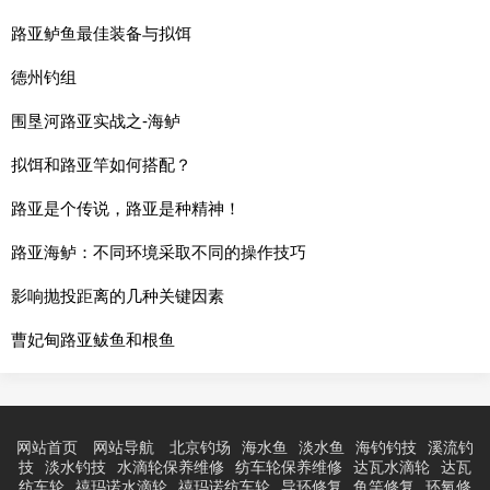
路亚鲈鱼最佳装备与拟饵
德州钓组
围垦河路亚实战之-海鲈
拟饵和路亚竿如何搭配？
路亚是个传说，路亚是种精神！
路亚海鲈：不同环境采取不同的操作技巧
影响抛投距离的几种关键因素
曹妃甸路亚鲅鱼和根鱼
网站首页
网站导航
北京钓场
海水鱼
淡水鱼
海钓钓技
溪流钓
技
淡水钓技
水滴轮保养维修
纺车轮保养维修
达瓦水滴轮
达瓦
纺车轮
禧玛诺水滴轮
禧玛诺纺车轮
导环修复
鱼竿修复
环氧修