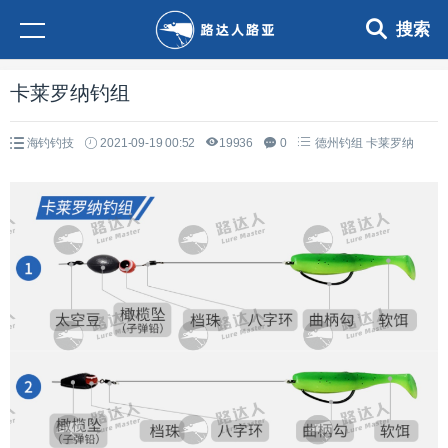
搜索
卡莱罗纳钓组
海钓钓技
2021-09-19 00:52
19936
0
德州钓组
卡莱罗纳