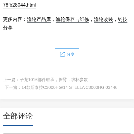
78fb28044.html
更多内容：
渔轮产品库
，
渔轮保养与维修
，
渔轮改装
，
钓技
分享
分享
上一篇：
子龙1016部件轴承，摇臂，线杯参数
下一篇：
14款斯泰拉C3000HG/14 STELLA C3000HG 03446
全部评论