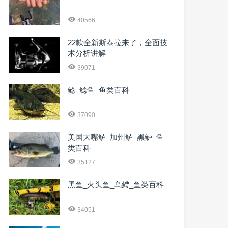
40566
22款全新斯泰拉来了，全面技
术分析讲解
39071
鲶_鲶鱼_鱼类百科
37090
美国大嘴鲈_加州鲈_黑鲈_鱼
类百科
35127
黑鱼_火头鱼_乌鳢_鱼类百科
34051