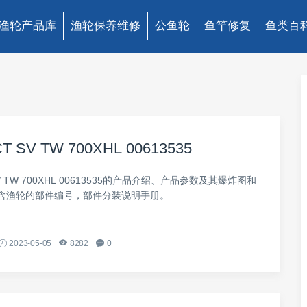
渔轮产品库
渔轮保养维修
公鱼轮
鱼竿修复
鱼类百
T SV TW 700XHL 00613535
 SV TW 700XHL 00613535的产品介绍、产品参数及其爆炸图和
含渔轮的部件编号，部件分装说明手册。
2023-05-05
8282
0