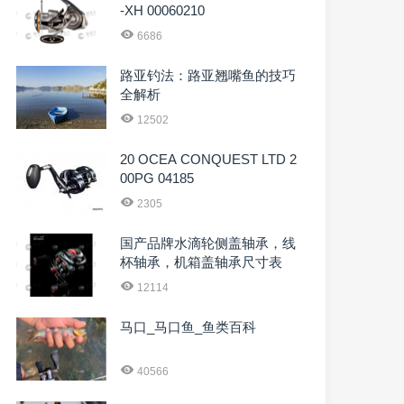
-XH 00060210
6686
路亚钓法：路亚翘嘴鱼的技巧
全解析
12502
20 OCEA CONQUEST LTD 2
00PG 04185
2305
国产品牌水滴轮侧盖轴承，线
杯轴承，机箱盖轴承尺寸表
12114
马口_马口鱼_鱼类百科
40566