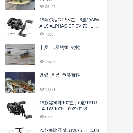
35127
19阿尔法CT SV左手6速/DAIW
A 19 ALPHAS CT SV 70HL 00
614116
7220
卡罗_卡罗钓组_钓技
15436
月鳢_月鳢_鱼类百科
18371
19款黑蜘蛛100左手6速/TATU
LA TW 100HL 00630036
8734
20款鲁比亚斯LUVIAS LT 3000