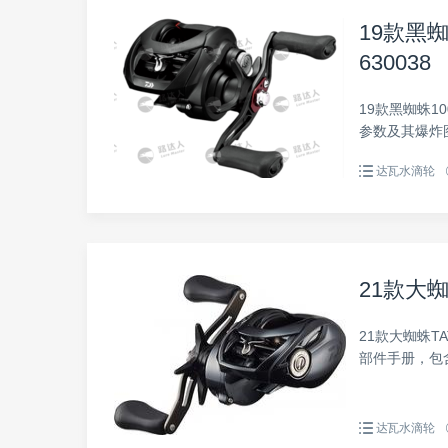
19款黑蜘蛛
630038
19款黑蜘蛛100
参数及其爆炸
达瓦水滴轮
21款大蜘蛛
21款大蜘蛛TA
部件手册，包
达瓦水滴轮