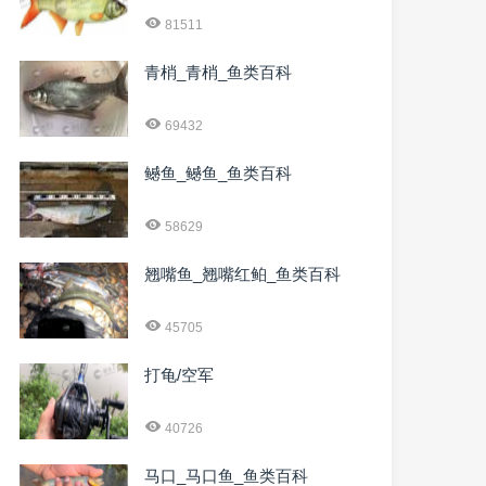
81511
青梢_青梢_鱼类百科
69432
鳡鱼_鳡鱼_鱼类百科
58629
翘嘴鱼_翘嘴红鲌_鱼类百科
45705
打龟/空军
40726
马口_马口鱼_鱼类百科