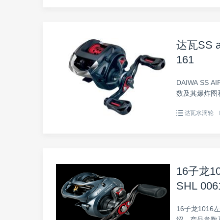
达瓦SS a
161
DAIWA SS 
数及其爆炸图
达瓦水滴轮
16子龙10
SHL 006
16子龙1016左
绍、产品参数