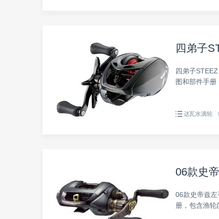
四弟子STE
四弟子STEEZ
图和部件手册
达瓦水滴轮
06款史帝兹
06款史帝兹左
册，包含渔轮