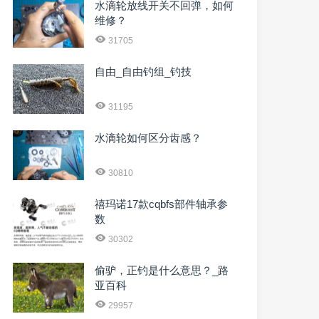
水滴轮放线开关不回弹，如何
维修？
31705
自由_自由钓组_钓技
31195
水滴轮如何区分齿感？
30810
禧玛诺17款cqbfs部件轴承参
数
30302
偷驴，正钓是什么意思？_路
亚百科
29957