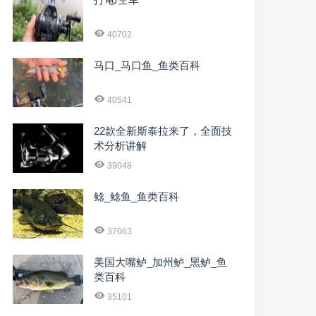
40702
马口_马口鱼_鱼类百科
40541
22款全新斯泰拉来了，全面技
术分析讲解
39048
鲶_鲶鱼_鱼类百科
37063
美国大嘴鲈_加州鲈_黑鲈_鱼
类百科
35101