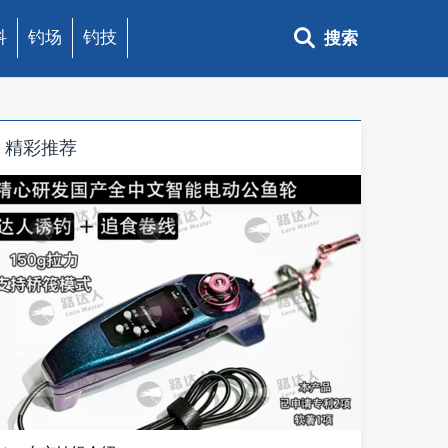
科
钓场
钓技
搜索
精彩推荐