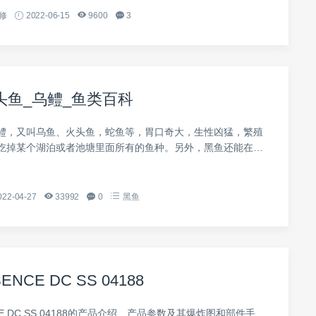
修
2022-06-15
9600
3
头鱼_乌鳢_鱼类百科
鳢，又叫乌鱼、火头鱼，蛇鱼等，胃口奇大，生性凶猛，繁殖
吃掉某个湖泊或者池塘里面所有的鱼种。另外，黑鱼还能在陆
徙到其他水域寻找食物，离开水能够存活三天之久。只要钓法
易钓获。
022-04-27
33992
0
黑鱼
ENCE DC SS 04188
CE DC SS 04188的产品介绍、产品参数及其爆炸图和部件手