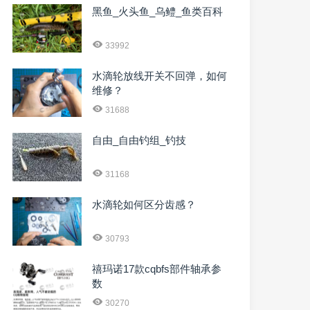
黑鱼_火头鱼_乌鳢_鱼类百科
33992
水滴轮放线开关不回弹，如何
维修？
31688
自由_自由钓组_钓技
31168
水滴轮如何区分齿感？
30793
禧玛诺17款cqbfs部件轴承参
数
30270