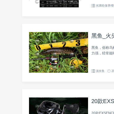
水滴轮保养维
黑鱼_火
黑鱼，俗称乌
力强，经常能
地上滑行，迁
正确，比较容
淡水鱼
2
20款EXS
20款EXSEN