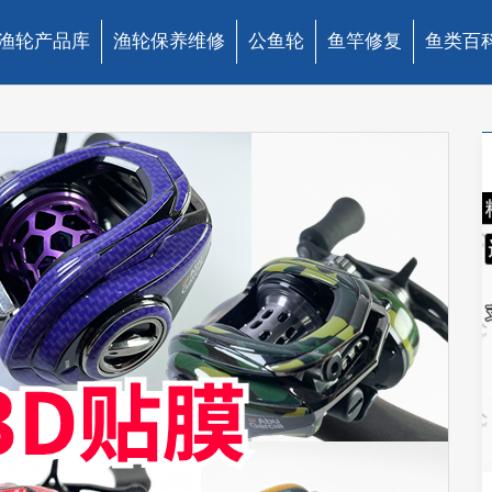
渔轮产品库
渔轮保养维修
公鱼轮
鱼竿修复
鱼类百