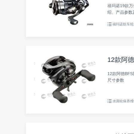
禧玛诺19款万奎士
绍、产品参数
手册。
禧玛诺纺车轮
12款阿
12款阿德B
尺寸参数
水滴轮保养维