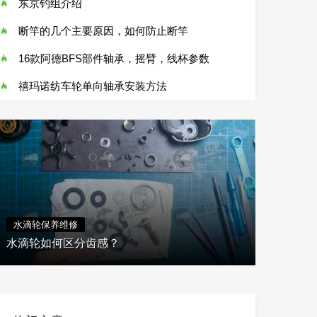
东京钓组介绍
断竿的几个主要原因，如何防止断竿
路达人路亚和PYL虫洞路亚达成合作，获
16款阿德BFS部件轴承，摇臂，线杯参数
禧玛诺纺车轮单向轴承安装方法
水滴轮保养维修
水滴轮如何区分齿感？