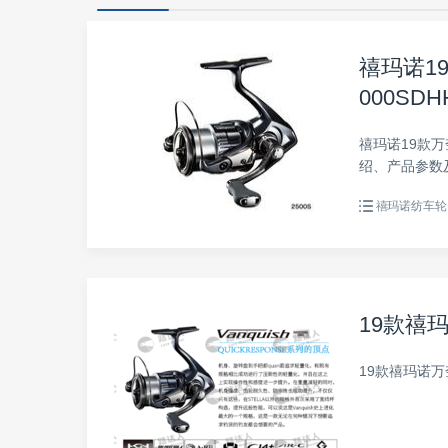
禧玛诺19款
000SDH
禧玛诺19款万奎士
绍、产品参数
手册。
禧玛诺纺车轮
19款禧玛
19款禧玛诺万