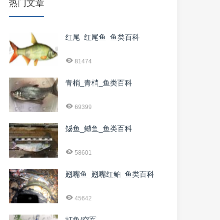
热门文章
红尾_红尾鱼_鱼类百科
81474
青梢_青梢_鱼类百科
69399
鳡鱼_鳡鱼_鱼类百科
58601
翘嘴鱼_翘嘴红鲌_鱼类百科
45642
打龟/空军