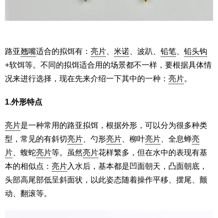
路亚
翘嘴
适合的拟饵有：
亮片
、
米诺
、波趴、
铅笔
、
铅头钩
+软饵等。不同的拟饵适合用的场景都不一样，要根据具体情
况来进行选择，现在先来介绍一下其中的一种：
亮片
。
1.外形特点
亮片
是一种常用的路亚拟饵，根据外形，可以分为很多种类
型，常见的有斜切
亮片
、勺形
亮片
、柳叶
亮片
、全息蝉
亮
片
、蝮蛇
亮片
等。虽然
亮片
花样繁多，但在水中的表现有基
本的相似点：
亮片
入水后，基本都是凹面朝天，凸面朝底，
头部高尾部低呈斜面状，以此姿态随着操作平移、摆尾、颤
动、翻滚等。