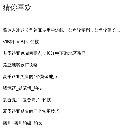
猜你喜欢
路达人冰钓公鱼达瓦专用电源线，公鱼轮竿稍，公鱼轮延长节，角度转换器产品介绍
VIB饵_VIB饵_钓技
冬季路亚翘嘴四要点，长江中下游地区路亚
路亚翘嘴软饵攻略
夏季路亚黑鱼的4个黄金地点
铅笔饵_铅笔饵_钓技
复合亮片_复合亮片_钓技
夏季路亚鲈鱼的四个实用技巧
德州_德州钓组_钓技