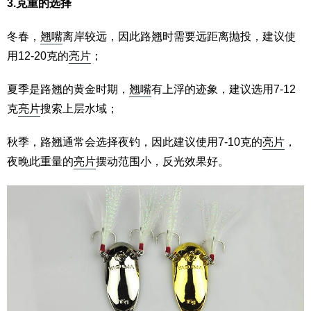
3.克重的选择
冬春，
翘嘴
离岸较远，因此路翘时需要远距离抛投，建议使
用12-20克的
亮片
；
夏季是路翘的黄金时期，
翘嘴
有上浮的迹象，建议选用7-12
克
亮片
搜索上层水域；
秋季，路翘通常会选择夜钓，因此建议使用7-10克的
亮片
，
夜晚此重量的
亮片
摆动范围小，反光效果好。