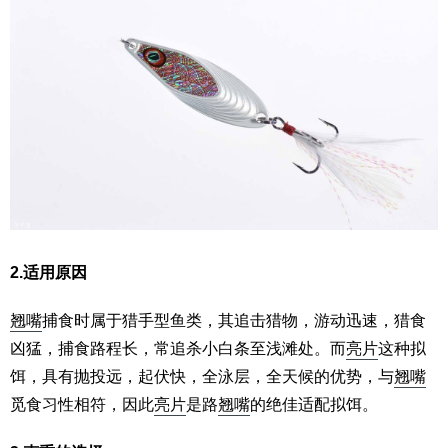
2.适用原因
翘嘴
捕食时属于猎手型鱼类，其追击猎物，游动迅速，猎食
凶猛，捕食路程长，常追杀小白条至浅滩处。而
亮片
这种拟
饵，具有抛投远，起伏快，全泳层，全天候的优势，与
翘嘴
觅食习性相符，因此
亮片
是路
翘嘴
的绝佳适配拟饵。