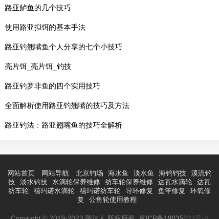
路亚鲈鱼的几个技巧
使用路亚拟饵的基本手法
路亚钓翘嘴鱼个人分享的七个小技巧
亮片饵_亮片饵_钓技
路亚钓罗非鱼的四个实用技巧
全面解析使用路亚钓翘嘴的技巧及方法
路亚钓法：路亚翘嘴鱼的技巧全解析
网站首页
网站导航
北京钓场
海水鱼
淡水鱼
海钓钓技
溪流钓
技
淡水钓技
水滴轮保养维修
纺车轮保养维修
达瓦水滴轮
达瓦
纺车轮
禧玛诺水滴轮
禧玛诺纺车轮
导环修复
鱼竿修复
环氧修
复
公鱼轮使用教程
Copyright © 2019-2023 路达人 版权所有
京ICP备19035282号-8