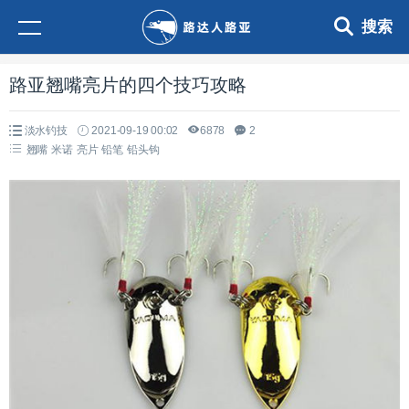
搜索
路亚翘嘴亮片的四个技巧攻略
淡水钓技
2021-09-19 00:02
6878
2
翘嘴
米诺
亮片
铅笔
铅头钩