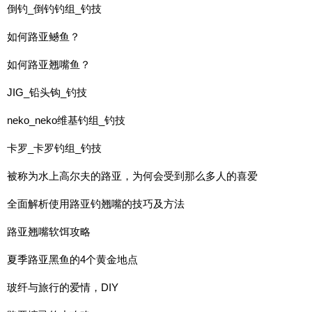
倒钓_倒钓钓组_钓技
如何路亚鳡鱼？
如何路亚翘嘴鱼？
JIG_铅头钩_钓技
neko_neko维基钓组_钓技
卡罗_卡罗钓组_钓技
被称为水上高尔夫的路亚，为何会受到那么多人的喜爱
全面解析使用路亚钓翘嘴的技巧及方法
路亚翘嘴软饵攻略
夏季路亚黑鱼的4个黄金地点
玻纤与旅行的爱情，DIY