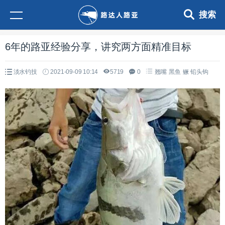
搜索
6年的路亚经验分享，讲究两方面精准目标
淡水钓技
2021-09-09 10:14
5719
0
翘嘴
黑鱼
鳜
铅头钩