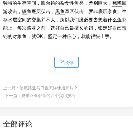
独特的生存空间，跟台钓的杂食性鱼类，差别巨大，
翘嘴
回
游攻击，
鳜
鱼底层伏击，
黑鱼
草区伏击，罗非底层杂食。生
存水层空间的交集并不大，所以我们没必要去想着什么鱼都
能上。每次路亚之前，选好自己最擅长的饵，锁定好自己想
钓的对象鱼，就OK。坚定一种信心，就能很快上手。
分享
上一篇：
溪流路亚马口鱼怎样使用亮片？
下一篇：
夏季路亚鲈鱼的四个实用技巧
全部评论