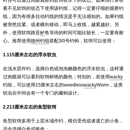
时你可以通过肉眼观察到软饵在水下的状态。如果你打算在
看不见软饵的状态下使用该钓组，记得一定要仔细的观察钓
线，因为有很多拉动钓线的情况是手无法感知的。如果钓线
被突然拉紧、或者横向移动，即马上收线，越紧越好。另
外，使用软饵路亚
鲈
鱼等待的时间可能比较长，一定要有耐
心。推荐使用
德州钓组
搭配3/0号钓钩，软饵可以使用：
1.115厘米左右的浮水软虫
在浅水层作钓，选择白色或泡泡糖颜色的浮水软虫，这样通
过肉眼就可以看到软饵鲜艳的颜色；特别的，若使用
wacky
钓组，可以使用15厘米左右的weedless
wacky
Worm，这类
软虫在中间会有一个专门的藏钩设计。
2.213厘米左右的鱼型软饵
鱼型软饵多用于上层水域作钓，模仿受伤或者逃亡的小鱼，
适合选择白色或银色；