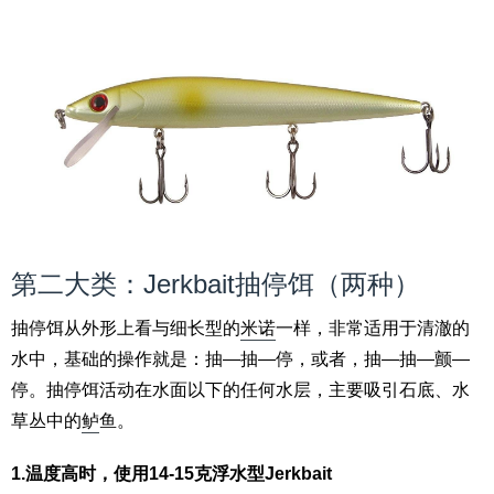
第二大类：Jerkbait抽停饵（两种）
抽停饵从外形上看与细长型的
米诺
一样，非常适用于清澈的
水中，基础的操作就是：抽—抽—停，或者，抽—抽—颤—
停。抽停饵活动在水面以下的任何水层，主要吸引石底、水
草丛中的
鲈
鱼。
1.温度高时，使用14-15克浮水型Jerkbait