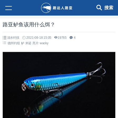
搜索
路亚鲈鱼该用什么饵？
淡水钓技
2021-08-18 15:05
19765
4
德州钓组
鲈
米诺
亮片
wacky