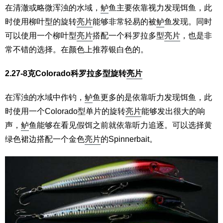
在清澈或略微浑浊的水域，
鲈
鱼主要依靠视力发现饵鱼，此
时使用柳叶型的旋转
亮片
能够非常轻易的被
鲈
鱼发现。同时
可以使用一个柳叶型
亮片
搭配一个科罗拉多型
亮片
，也是非
常不错的选择。在颜色上推荐银白色的。
2.27-8克Colorado科罗拉多型旋转
亮片
在浑浊的水域中作钓，
鲈
鱼更多的是依靠听力发现饵鱼，此
时使用一个Colorado型单片的旋转
亮片
能够发出很大的响
声，
鲈
鱼能够在看见假饵之前就依靠听力追逐。可以选择黄
绿色裙边搭配一个金色
亮片
的Spinnerbait。