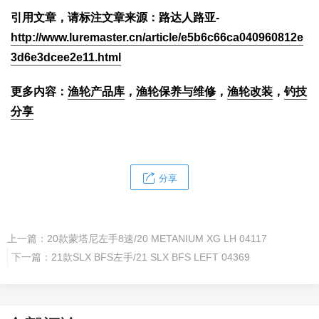
引用文章，请标注文章来源：路达人路亚-
http://www.luremaster.cn/article/e5b6c66ca040960812e
3d6e3dcee2e11.html
更多内容：
渔轮产品库
，
渔轮保养与维修
，
渔轮改装
，
钓技
分享
分享
上一篇：
20款蒙塔尼左手8速/20 METANIUM XG LH 04117
下一篇：
21款SLX BFS左手/21 SLX BFS LEFT 04369