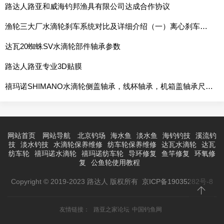
路达人路亚和威海钓邦渔具有限公司达成合作协议
渔轮三大厂水滴轮刹车系统对比及详细介绍（一）离心刹车系统
达瓦20蜘蛛SV水滴轮部件轴承参数
路达人路亚专业3D贴膜
禧玛诺SHIMANO水滴轮侧盖轴承，线杯轴承，机箱盖轴承尺寸表
网站首页
网站导航
北京钓场
海水鱼
淡水鱼
海钓钓技
溪流钓
技
淡水钓技
水滴轮保养维修
纺车轮保养维修
达瓦水滴轮
达瓦
纺车轮
禧玛诺水滴轮
禧玛诺纺车轮
导环修复
鱼竿修复
环氧修
复
公鱼轮使用教程
Copyright © 2019-2023 路达人 版权所有
京ICP备19035282号-8
友情链接：
路亚之家论坛
中国钓鱼网