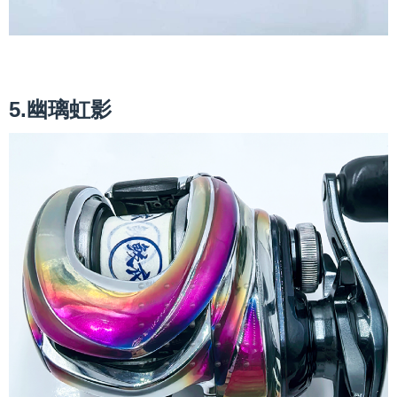
5.幽璃虹影