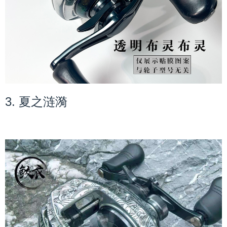
3. 夏之涟漪