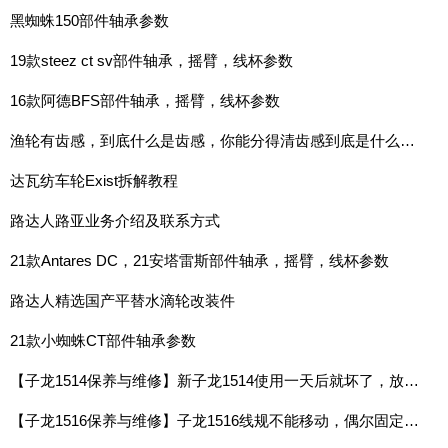
黑蜘蛛150部件轴承参数
19款steez ct sv部件轴承，摇臂，线杯参数
16款阿德BFS部件轴承，摇臂，线杯参数
渔轮有齿感，到底什么是齿感，你能分得清齿感到底是什么吗？
达瓦纺车轮Exist拆解教程
路达人路亚业务介绍及联系方式
21款Antares DC，21安塔雷斯部件轴承，摇臂，线杯参数
路达人精选国产平替水滴轮改装件
21款小蜘蛛CT部件轴承参数
【子龙1514保养与维修】新子龙1514使用一天后就坏了，放线开关无法按下，摇动起来卡卡响
【子龙1516保养与维修】子龙1516线规不能移动，偶尔固定在右侧，需要手动扳过来